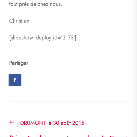
tout près de chez nous.
Christian
[slideshow_deploy id=’3173′]
Partager
Navigation
Previous
DRUMONT le 30 août 2015
de
post:
l’article