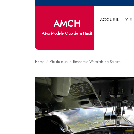
Skip
to
the
ACCUEIL
VIE
AMCH
content
Aéro Modèle Club de la Hardt
Home
Vie du club
Rencontre Warbirds de Selestat